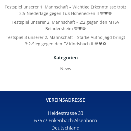
Testspiel unserer 1. Mannschaft – Wichtige Erkenntnisse trotz
2:5-Niederlage gegen TuS Hohenecken II 💙🖤⚽
Testspiel unserer 2. Mannschaft – 2:2 gegen den MTSV
Beindersheim 💙🖤⚽
Testspiel 3 unserer 2. Mannschaft – Starke Aufholjagd bringt
3:2-Sieg gegen den FV Kindsbach II 💙🖤⚽
Kategorien
News
VEREINSADRESSE
Heidestrasse 33
67677 Enkenbach-Alsenborn
Deutschland