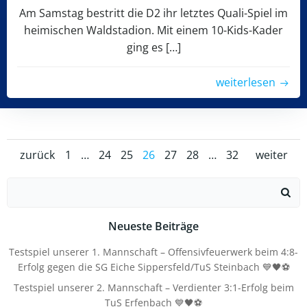
Am Samstag bestritt die D2 ihr letztes Quali-Spiel im
heimischen Waldstadion. Mit einem 10-Kids-Kader
ging es […]
weiterlesen
Posts
Posts
Pos
Page
Page
Page
Page
Page
Page
Page
zurück
1
…
24
25
26
27
28
…
32
weiter
navigation
navigation
nav
Search
for:
Neueste Beiträge
Testspiel unserer 1. Mannschaft – Offensivfeuerwerk beim 4:8-
Erfolg gegen die SG Eiche Sippersfeld/TuS Steinbach 💙🖤⚽
Testspiel unserer 2. Mannschaft – Verdienter 3:1-Erfolg beim
TuS Erfenbach 💙🖤⚽