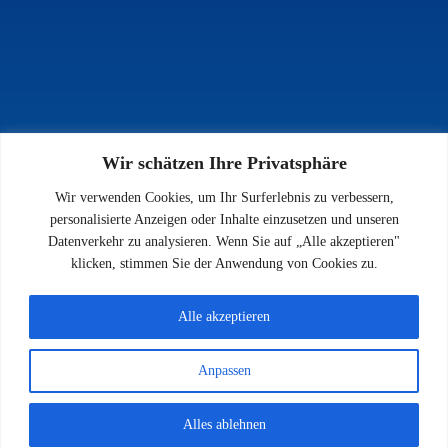
Wir schätzen Ihre Privatsphäre
INFOS
Wir verwenden Cookies, um Ihr Surferlebnis zu verbessern,
Impressum
personalisierte Anzeigen oder Inhalte einzusetzen und unseren
Datenschutz
Datenverkehr zu analysieren. Wenn Sie auf „Alle akzeptieren"
Kontakt
klicken, stimmen Sie der Anwendung von Cookies zu.
Downloads
Alle akzeptieren
Anpassen
© 2026 SV 1923 Enkenbach e.V.
Alles ablehnen