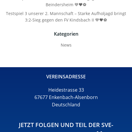
Beindersheim 💙🖤⚽
Testspiel 3 unserer 2. Mannschaft – Starke Aufholjagd bringt
3:2-Sieg gegen den FV Kindsbach II 💙🖤⚽
Kategorien
News
VEREINSADRESSE
Heidestrasse 33
67677 Enkenbach-Alsenborn
Deutschland
JETZT FOLGEN UND TEIL DER SVE-