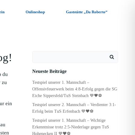
ein
Onlineshop
Gaststätte „Da Roberto“
og!
Search
for:
Neueste Beiträge
b du
y zu
Testspiel unserer 1. Mannschaft –
Offensivfeuerwerk beim 4:8-Erfolg gegen die SG
Eiche Sippersfeld/TuS Steinbach 💙🖤⚽
ur ein
Testspiel unserer 2. Mannschaft – Verdienter 3:1-
Erfolg beim TuS Erfenbach 💙🖤⚽
Testspiel unserer 1. Mannschaft – Wichtige
hau
Erkenntnisse trotz 2:5-Niederlage gegen TuS
sten
Hohenecken II 💙🖤⚽