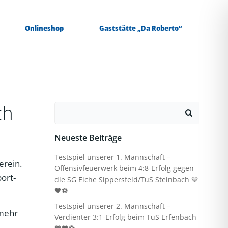
Onlineshop
Gaststätte „Da Roberto“
ch
Search
for:
Neueste Beiträge
Testspiel unserer 1. Mannschaft –
erein.
Offensivfeuerwerk beim 4:8-Erfolg gegen
port-
die SG Eiche Sippersfeld/TuS Steinbach 💙
🖤⚽
Testspiel unserer 2. Mannschaft –
 mehr
Verdienter 3:1-Erfolg beim TuS Erfenbach