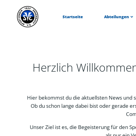
Zum
Inhalt
Startseite
Abteilungen
springen
Herzlich Willkomme
Hier bekommst du die aktuellsten News und s
Ob du schon lange dabei bist oder gerade ers
Com
Unser Ziel ist es, die Begeisterung für den 
als nur ein V