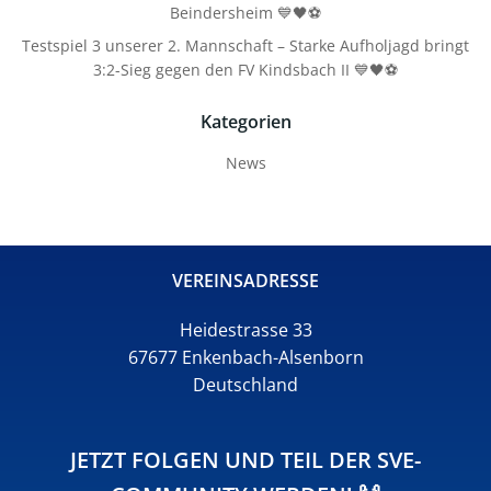
Beindersheim 💙🖤⚽
Testspiel 3 unserer 2. Mannschaft – Starke Aufholjagd bringt
3:2-Sieg gegen den FV Kindsbach II 💙🖤⚽
Kategorien
News
VEREINSADRESSE
Heidestrasse 33
67677 Enkenbach-Alsenborn
Deutschland
JETZT FOLGEN UND TEIL DER SVE-