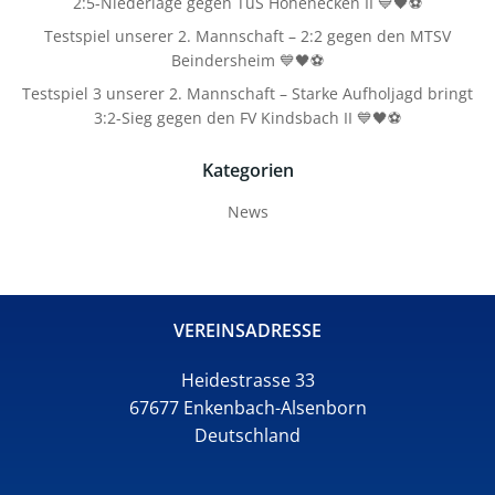
2:5-Niederlage gegen TuS Hohenecken II 💙🖤⚽
Testspiel unserer 2. Mannschaft – 2:2 gegen den MTSV
Beindersheim 💙🖤⚽
Testspiel 3 unserer 2. Mannschaft – Starke Aufholjagd bringt
3:2-Sieg gegen den FV Kindsbach II 💙🖤⚽
Kategorien
News
VEREINSADRESSE
Heidestrasse 33
67677 Enkenbach-Alsenborn
Deutschland