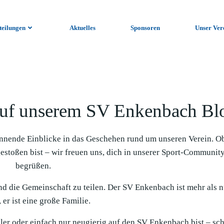
teilungen
Aktuelles
Sponsoren
Unser Ver
uf unserem SV Enkenbach Bl
nnende Einblicke in das Geschehen rund um unseren Verein. O
gestoßen bist – wir freuen uns, dich in unserer Sport-Communit
begrüßen.
und die Gemeinschaft zu teilen. Der SV Enkenbach ist mehr als n
 er ist eine große Familie.
ieler oder einfach nur neugierig auf den SV Enkenbach bist – sc