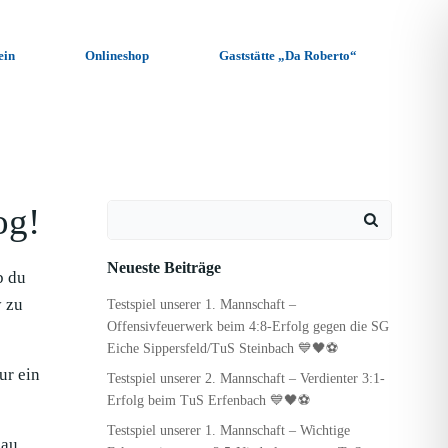
ein
Onlineshop
Gaststätte „Da Roberto“
og!
Search
for:
Neueste Beiträge
b du
y zu
Testspiel unserer 1. Mannschaft –
Offensivfeuerwerk beim 4:8-Erfolg gegen die SG
Eiche Sippersfeld/TuS Steinbach 💙🖤⚽
ur ein
Testspiel unserer 2. Mannschaft – Verdienter 3:1-
Erfolg beim TuS Erfenbach 💙🖤⚽
Testspiel unserer 1. Mannschaft – Wichtige
hau