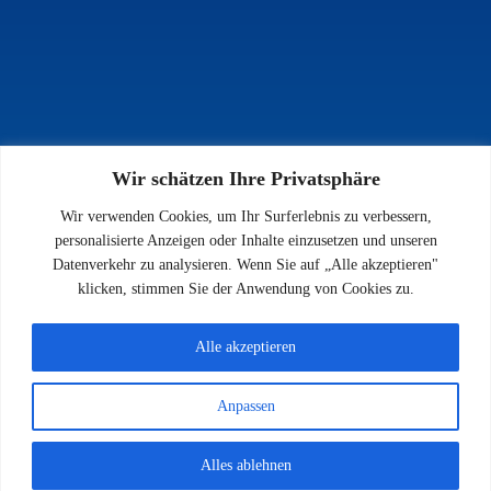
Wir schätzen Ihre Privatsphäre
INFOS
Wir verwenden Cookies, um Ihr Surferlebnis zu verbessern,
Impressum
personalisierte Anzeigen oder Inhalte einzusetzen und unseren
Datenschutz
Datenverkehr zu analysieren. Wenn Sie auf „Alle akzeptieren"
Kontakt
klicken, stimmen Sie der Anwendung von Cookies zu.
Downloads
Alle akzeptieren
Anpassen
© 2026 SV 1923 Enkenbach e.V.
Alles ablehnen