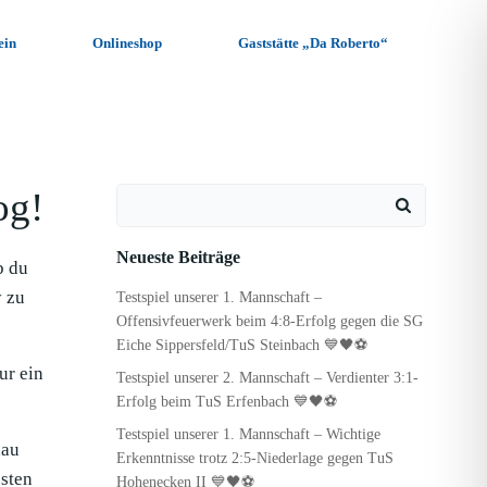
ein
Onlineshop
Gaststätte „Da Roberto“
og!
Search
for:
Neueste Beiträge
b du
y zu
Testspiel unserer 1. Mannschaft –
Offensivfeuerwerk beim 4:8-Erfolg gegen die SG
Eiche Sippersfeld/TuS Steinbach 💙🖤⚽
ur ein
Testspiel unserer 2. Mannschaft – Verdienter 3:1-
Erfolg beim TuS Erfenbach 💙🖤⚽
Testspiel unserer 1. Mannschaft – Wichtige
hau
Erkenntnisse trotz 2:5-Niederlage gegen TuS
sten
Hohenecken II 💙🖤⚽