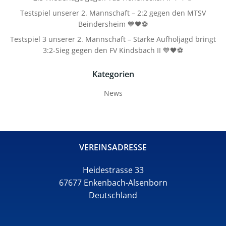
Testspiel unserer 2. Mannschaft – 2:2 gegen den MTSV
Beindersheim 💙🖤⚽
Testspiel 3 unserer 2. Mannschaft – Starke Aufholjagd bringt
3:2-Sieg gegen den FV Kindsbach II 💙🖤⚽
Kategorien
News
VEREINSADRESSE
Heidestrasse 33
67677 Enkenbach-Alsenborn
Deutschland