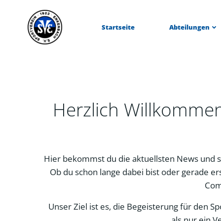
Zum
Inhalt
Startseite
Abteilungen
springen
Herzlich Willkomme
Hier bekommst du die aktuellsten News und s
Ob du schon lange dabei bist oder gerade ers
Com
Unser Ziel ist es, die Begeisterung für den 
als nur ein V