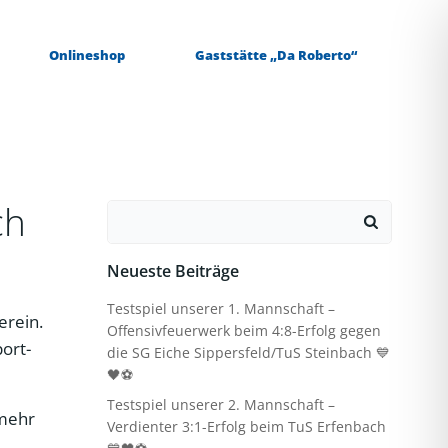
Onlineshop
Gaststätte „Da Roberto“
ch
Search
for:
Neueste Beiträge
Testspiel unserer 1. Mannschaft –
erein.
Offensivfeuerwerk beim 4:8-Erfolg gegen
port-
die SG Eiche Sippersfeld/TuS Steinbach 💙
🖤⚽
Testspiel unserer 2. Mannschaft –
 mehr
Verdienter 3:1-Erfolg beim TuS Erfenbach