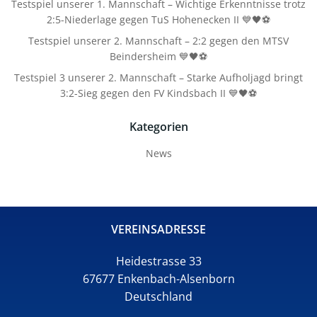
Testspiel unserer 1. Mannschaft – Wichtige Erkenntnisse trotz
2:5-Niederlage gegen TuS Hohenecken II 💙🖤⚽
Testspiel unserer 2. Mannschaft – 2:2 gegen den MTSV
Beindersheim 💙🖤⚽
Testspiel 3 unserer 2. Mannschaft – Starke Aufholjagd bringt
3:2-Sieg gegen den FV Kindsbach II 💙🖤⚽
Kategorien
News
VEREINSADRESSE
Heidestrasse 33
67677 Enkenbach-Alsenborn
Deutschland