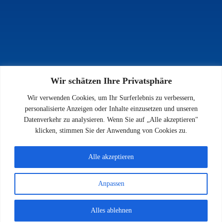
Wir schätzen Ihre Privatsphäre
INFOS
Wir verwenden Cookies, um Ihr Surferlebnis zu verbessern,
Impressum
personalisierte Anzeigen oder Inhalte einzusetzen und unseren
Datenschutz
Datenverkehr zu analysieren. Wenn Sie auf „Alle akzeptieren"
Kontakt
klicken, stimmen Sie der Anwendung von Cookies zu.
Downloads
Alle akzeptieren
Anpassen
© 2026 SV 1923 Enkenbach e.V.
Alles ablehnen