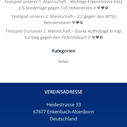
Testspiel unserer 1. Mannschaft – Wichtige Erkenntnisse trotz
2:5-Niederlage gegen TuS Hohenecken II 💙🖤⚽
Testspiel unserer 2. Mannschaft – 2:2 gegen den MTSV
Beindersheim 💙🖤⚽
Testspiel 3 unserer 2. Mannschaft – Starke Aufholjagd bringt
3:2-Sieg gegen den FV Kindsbach II 💙🖤⚽
Kategorien
News
VEREINSADRESSE
Heidestrasse 33
67677 Enkenbach-Alsenborn
Deutschland