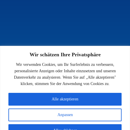
Wir schätzen Ihre Privatsphäre
INFOS
Wir verwenden Cookies, um Ihr Surferlebnis zu verbessern,
Impressum
personalisierte Anzeigen oder Inhalte einzusetzen und unseren
Datenschutz
Datenverkehr zu analysieren. Wenn Sie auf „Alle akzeptieren"
Kontakt
klicken, stimmen Sie der Anwendung von Cookies zu.
Downloads
Alle akzeptieren
Anpassen
© 2026 SV 1923 Enkenbach e.V.