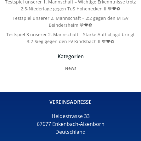
Testspiel unserer 1. Mannschaft – Wichtige Erkenntnisse trotz
2:5-Niederlage gegen TuS Hohenecken II 💙🖤⚽
Testspiel unserer 2. Mannschaft – 2:2 gegen den MTSV
Beindersheim 💙🖤⚽
Testspiel 3 unserer 2. Mannschaft – Starke Aufholjagd bringt
3:2-Sieg gegen den FV Kindsbach II 💙🖤⚽
Kategorien
News
VEREINSADRESSE
Heidestrasse 33
67677 Enkenbach-Alsenborn
Deutschland