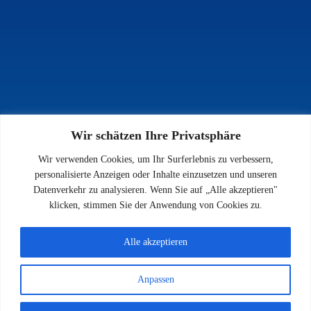
Wir schätzen Ihre Privatsphäre
INFOS
Wir verwenden Cookies, um Ihr Surferlebnis zu verbessern,
Impressum
personalisierte Anzeigen oder Inhalte einzusetzen und unseren
Datenschutz
Datenverkehr zu analysieren. Wenn Sie auf „Alle akzeptieren"
Kontakt
klicken, stimmen Sie der Anwendung von Cookies zu.
Downloads
Alle akzeptieren
Anpassen
© 2026 SV 1923 Enkenbach e.V.