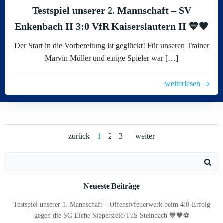
Testspiel unserer 2. Mannschaft – SV
Enkenbach II 3:0 VfR Kaiserslautern II 💙🖤
Der Start in die Vorbereitung ist geglückt! Für unseren Trainer
Marvin Müller und einige Spieler war […]
weiterlesen
Posts
Posts
Posts
Page
Page
Page
zurück
1
2
3
weiter
navigation
navigation
navigatio
Search
for:
Neueste Beiträge
Testspiel unserer 1. Mannschaft – Offensivfeuerwerk beim 4:8-Erfolg
gegen die SG Eiche Sippersfeld/TuS Steinbach 💙🖤⚽