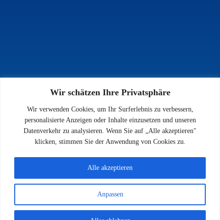
Wir schätzen Ihre Privatsphäre
INFOS
Wir verwenden Cookies, um Ihr Surferlebnis zu verbessern,
Impressum
personalisierte Anzeigen oder Inhalte einzusetzen und unseren
Datenschutz
Datenverkehr zu analysieren. Wenn Sie auf „Alle akzeptieren"
Kontakt
klicken, stimmen Sie der Anwendung von Cookies zu.
Downloads
Alle akzeptieren
Anpassen
© 2026 SV 1923 Enkenbach e.V.