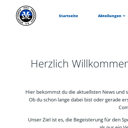
Zum
Inhalt
Startseite
Abteilungen
springen
Herzlich Willkomme
Hier bekommst du die aktuellsten News und s
Ob du schon lange dabei bist oder gerade ers
Com
Unser Ziel ist es, die Begeisterung für den 
als nur ein V