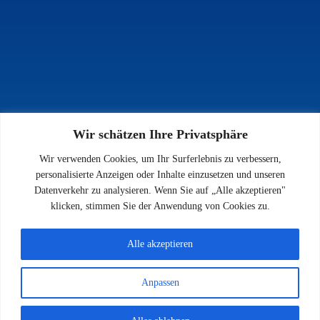
Wir schätzen Ihre Privatsphäre
INFOS
Wir verwenden Cookies, um Ihr Surferlebnis zu verbessern,
Impressum
personalisierte Anzeigen oder Inhalte einzusetzen und unseren
Datenschutz
Datenverkehr zu analysieren. Wenn Sie auf „Alle akzeptieren"
Kontakt
klicken, stimmen Sie der Anwendung von Cookies zu.
Downloads
Alle akzeptieren
Anpassen
© 2026 SV 1923 Enkenbach e.V.