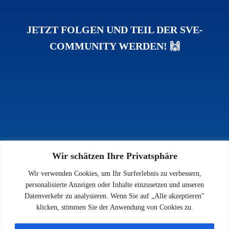
JETZT FOLGEN UND TEIL DER SVE-
COMMUNITY WERDEN! 🙌
Wir schätzen Ihre Privatsphäre
INFOS
Wir verwenden Cookies, um Ihr Surferlebnis zu verbessern,
Impressum
personalisierte Anzeigen oder Inhalte einzusetzen und unseren
Datenschutz
Datenverkehr zu analysieren. Wenn Sie auf „Alle akzeptieren"
Kontakt
klicken, stimmen Sie der Anwendung von Cookies zu.
Downloads