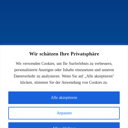
Wir schätzen Ihre Privatsphäre
INFOS
Wir verwenden Cookies, um Ihr Surferlebnis zu verbessern,
Impressum
personalisierte Anzeigen oder Inhalte einzusetzen und unseren
Datenschutz
Datenverkehr zu analysieren. Wenn Sie auf „Alle akzeptieren"
Kontakt
klicken, stimmen Sie der Anwendung von Cookies zu.
Downloads
Alle akzeptieren
Anpassen
© 2026 SV 1923 Enkenbach e.V.