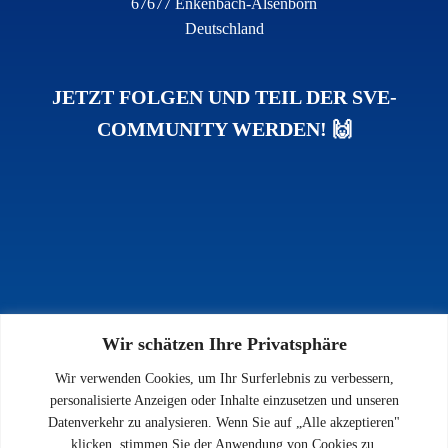
67677 Enkenbach-Alsenborn
Deutschland
JETZT FOLGEN UND TEIL DER SVE-
COMMUNITY WERDEN! 🙌
Wir schätzen Ihre Privatsphäre
INFOS
Wir verwenden Cookies, um Ihr Surferlebnis zu verbessern,
Impressum
personalisierte Anzeigen oder Inhalte einzusetzen und unseren
Datenschutz
Datenverkehr zu analysieren. Wenn Sie auf „Alle akzeptieren"
Kontakt
klicken, stimmen Sie der Anwendung von Cookies zu.