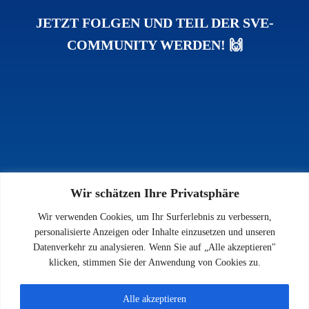
JETZT FOLGEN UND TEIL DER SVE-
COMMUNITY WERDEN! 🙌
Wir schätzen Ihre Privatsphäre
INFOS
Wir verwenden Cookies, um Ihr Surferlebnis zu verbessern,
Impressum
personalisierte Anzeigen oder Inhalte einzusetzen und unseren
Datenschutz
Datenverkehr zu analysieren. Wenn Sie auf „Alle akzeptieren"
Kontakt
klicken, stimmen Sie der Anwendung von Cookies zu.
Downloads
Alle akzeptieren