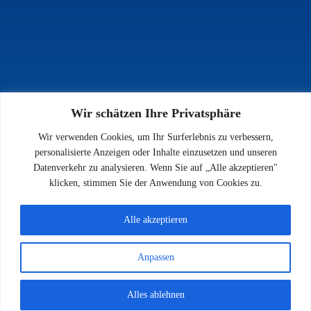
Wir schätzen Ihre Privatsphäre
INFOS
Wir verwenden Cookies, um Ihr Surferlebnis zu verbessern,
Impressum
personalisierte Anzeigen oder Inhalte einzusetzen und unseren
Datenschutz
Datenverkehr zu analysieren. Wenn Sie auf „Alle akzeptieren"
Kontakt
klicken, stimmen Sie der Anwendung von Cookies zu.
Downloads
Alle akzeptieren
Anpassen
© 2026 SV 1923 Enkenbach e.V.
Alles ablehnen