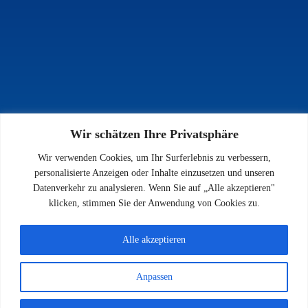
Wir schätzen Ihre Privatsphäre
INFOS
Wir verwenden Cookies, um Ihr Surferlebnis zu verbessern,
Impressum
personalisierte Anzeigen oder Inhalte einzusetzen und unseren
Datenschutz
Datenverkehr zu analysieren. Wenn Sie auf „Alle akzeptieren"
Kontakt
klicken, stimmen Sie der Anwendung von Cookies zu.
Downloads
Alle akzeptieren
Anpassen
© 2026 SV 1923 Enkenbach e.V.