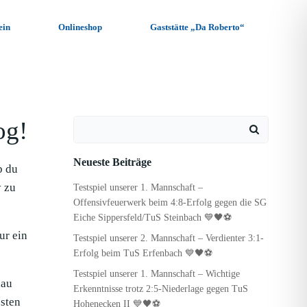
ein
Onlineshop
Gaststätte „Da Roberto“
og!
Search
for:
Neueste Beiträge
b du
y zu
Testspiel unserer 1. Mannschaft –
Offensivfeuerwerk beim 4:8-Erfolg gegen die SG
Eiche Sippersfeld/TuS Steinbach 💙🖤⚽
ur ein
Testspiel unserer 2. Mannschaft – Verdienter 3:1-
Erfolg beim TuS Erfenbach 💙🖤⚽
Testspiel unserer 1. Mannschaft – Wichtige
hau
Erkenntnisse trotz 2:5-Niederlage gegen TuS
sten
Hohenecken II 💙🖤⚽