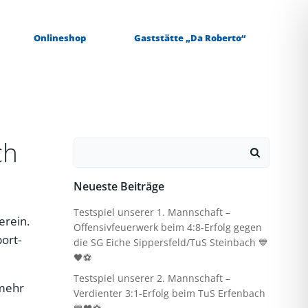
Onlineshop
Gaststätte „Da Roberto“
ch
Search
for:
Neueste Beiträge
Testspiel unserer 1. Mannschaft –
erein.
Offensivfeuerwerk beim 4:8-Erfolg gegen
port-
die SG Eiche Sippersfeld/TuS Steinbach 💙
🖤⚽
Testspiel unserer 2. Mannschaft –
 mehr
Verdienter 3:1-Erfolg beim TuS Erfenbach