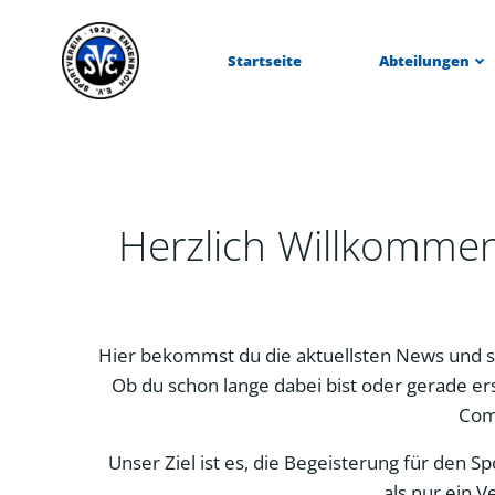
Zum
Inhalt
Startseite
Abteilungen
springen
Herzlich Willkomme
Hier bekommst du die aktuellsten News und s
Ob du schon lange dabei bist oder gerade ers
Com
Unser Ziel ist es, die Begeisterung für den 
als nur ein V