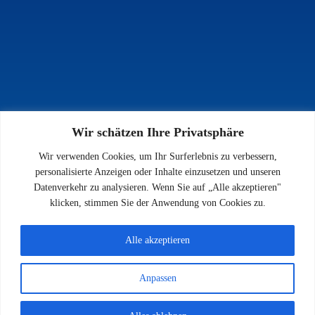
Wir schätzen Ihre Privatsphäre
INFOS
Wir verwenden Cookies, um Ihr Surferlebnis zu verbessern,
Impressum
personalisierte Anzeigen oder Inhalte einzusetzen und unseren
Datenschutz
Datenverkehr zu analysieren. Wenn Sie auf „Alle akzeptieren"
Kontakt
klicken, stimmen Sie der Anwendung von Cookies zu.
Downloads
Alle akzeptieren
Anpassen
© 2026 SV 1923 Enkenbach e.V.