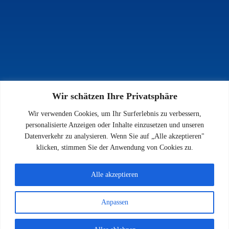
Wir schätzen Ihre Privatsphäre
INFOS
Wir verwenden Cookies, um Ihr Surferlebnis zu verbessern,
Impressum
personalisierte Anzeigen oder Inhalte einzusetzen und unseren
Datenschutz
Datenverkehr zu analysieren. Wenn Sie auf „Alle akzeptieren"
Kontakt
klicken, stimmen Sie der Anwendung von Cookies zu.
Downloads
Alle akzeptieren
Anpassen
© 2026 SV 1923 Enkenbach e.V.