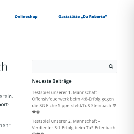
Onlineshop
Gaststätte „Da Roberto“
ch
Search
for:
Neueste Beiträge
Testspiel unserer 1. Mannschaft –
erein.
Offensivfeuerwerk beim 4:8-Erfolg gegen
port-
die SG Eiche Sippersfeld/TuS Steinbach 💙
🖤⚽
Testspiel unserer 2. Mannschaft –
 mehr
Verdienter 3:1-Erfolg beim TuS Erfenbach