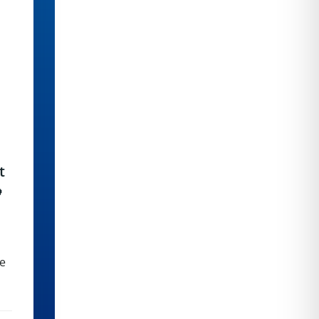
t

ge