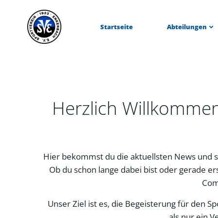
Zum
Inhalt
Startseite
Abteilungen
springen
Herzlich Willkomme
Hier bekommst du die aktuellsten News und s
Ob du schon lange dabei bist oder gerade ers
Com
Unser Ziel ist es, die Begeisterung für den 
als nur ein V