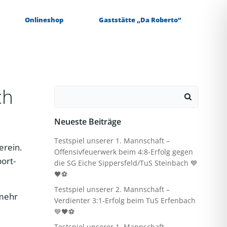
Onlineshop
Gaststätte „Da Roberto“
ch
Search
for:
Neueste Beiträge
Testspiel unserer 1. Mannschaft –
erein.
Offensivfeuerwerk beim 4:8-Erfolg gegen
port-
die SG Eiche Sippersfeld/TuS Steinbach 💙
🖤⚽
Testspiel unserer 2. Mannschaft –
 mehr
Verdienter 3:1-Erfolg beim TuS Erfenbach
💙🖤⚽
Testspiel unserer 1. Mannschaft –