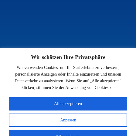
Wir schätzen Ihre Privatsphäre
INFOS
Wir verwenden Cookies, um Ihr Surferlebnis zu verbessern,
Impressum
personalisierte Anzeigen oder Inhalte einzusetzen und unseren
Datenschutz
Datenverkehr zu analysieren. Wenn Sie auf „Alle akzeptieren"
Kontakt
klicken, stimmen Sie der Anwendung von Cookies zu.
Downloads
Alle akzeptieren
Anpassen
© 2026 SV 1923 Enkenbach e.V.