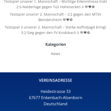
Testspiel unserer 1. Mannschaft – Wichtige Erkenntnisse trotz
2:5-Niederlage gegen TuS Hohenecken II 💙🖤⚽
Testspiel unserer 2. Mannschaft – 2:2 gegen den MTSV
Beindersheim 💙🖤⚽
Testspiel 3 unserer 2. Mannschaft – Starke Aufholjagd bringt
3:2-Sieg gegen den FV Kindsbach II 💙🖤⚽
Kategorien
News
VEREINSADRESSE
Heidestrasse 33
67677 Enkenbach-Alsenborn
Deutschland