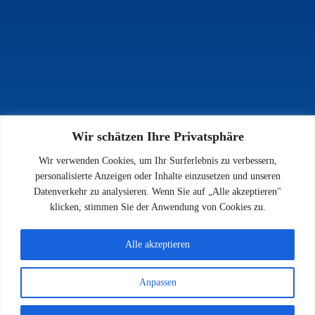
Wir schätzen Ihre Privatsphäre
INFOS
Wir verwenden Cookies, um Ihr Surferlebnis zu verbessern,
Impressum
personalisierte Anzeigen oder Inhalte einzusetzen und unseren
Datenschutz
Datenverkehr zu analysieren. Wenn Sie auf „Alle akzeptieren"
Kontakt
klicken, stimmen Sie der Anwendung von Cookies zu.
Downloads
Alle akzeptieren
Anpassen
© 2026 SV 1923 Enkenbach e.V.