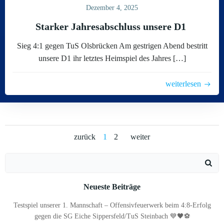
Dezember 4, 2025
Starker Jahresabschluss unsere D1
Sieg 4:1 gegen TuS Olsbrücken Am gestrigen Abend bestritt
unsere D1 ihr letztes Heimspiel des Jahres […]
weiterlesen
Posts
Posts
Posts
Page
Page
zurück
1
2
weiter
navigation
navigation
navigation
Search
for:
Neueste Beiträge
Testspiel unserer 1. Mannschaft – Offensivfeuerwerk beim 4:8-Erfolg
gegen die SG Eiche Sippersfeld/TuS Steinbach 💙🖤⚽