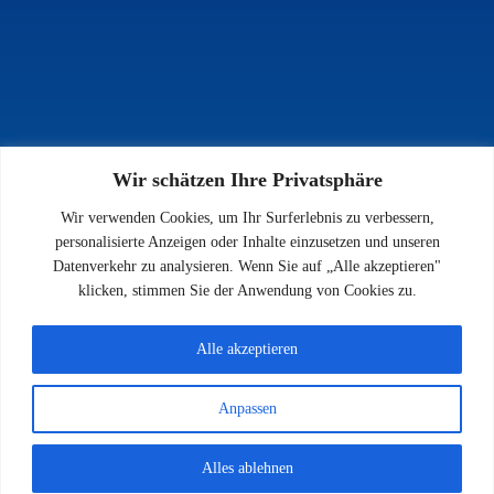
Wir schätzen Ihre Privatsphäre
INFOS
Wir verwenden Cookies, um Ihr Surferlebnis zu verbessern,
Impressum
personalisierte Anzeigen oder Inhalte einzusetzen und unseren
Datenschutz
Datenverkehr zu analysieren. Wenn Sie auf „Alle akzeptieren"
Kontakt
klicken, stimmen Sie der Anwendung von Cookies zu.
Downloads
Alle akzeptieren
Anpassen
© 2026 SV 1923 Enkenbach e.V.
Alles ablehnen