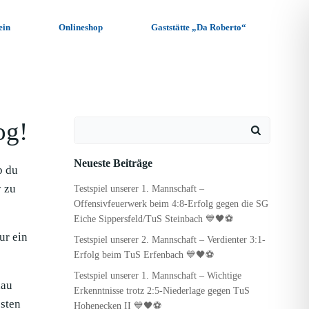
ein
Onlineshop
Gaststätte „Da Roberto“
og!
Search
for:
Neueste Beiträge
b du
y zu
Testspiel unserer 1. Mannschaft –
Offensivfeuerwerk beim 4:8-Erfolg gegen die SG
Eiche Sippersfeld/TuS Steinbach 💙🖤⚽
ur ein
Testspiel unserer 2. Mannschaft – Verdienter 3:1-
Erfolg beim TuS Erfenbach 💙🖤⚽
Testspiel unserer 1. Mannschaft – Wichtige
hau
Erkenntnisse trotz 2:5-Niederlage gegen TuS
sten
Hohenecken II 💙🖤⚽