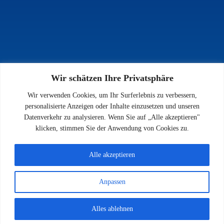
Wir schätzen Ihre Privatsphäre
INFOS
Wir verwenden Cookies, um Ihr Surferlebnis zu verbessern,
Impressum
personalisierte Anzeigen oder Inhalte einzusetzen und unseren
Datenschutz
Datenverkehr zu analysieren. Wenn Sie auf „Alle akzeptieren"
Kontakt
klicken, stimmen Sie der Anwendung von Cookies zu.
Downloads
Alle akzeptieren
Anpassen
© 2026 SV 1923 Enkenbach e.V.
Alles ablehnen