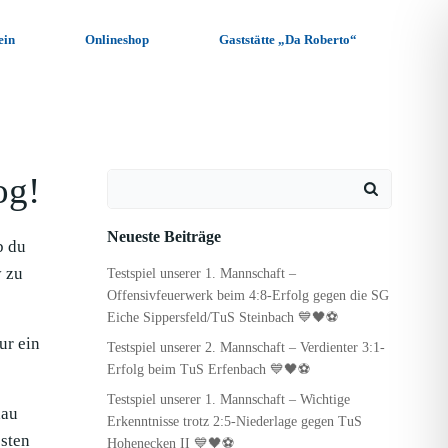
ein
Onlineshop
Gaststätte „Da Roberto“
og!
Search
for:
Neueste Beiträge
b du
y zu
Testspiel unserer 1. Mannschaft –
Offensivfeuerwerk beim 4:8-Erfolg gegen die SG
Eiche Sippersfeld/TuS Steinbach 💙🖤⚽
ur ein
Testspiel unserer 2. Mannschaft – Verdienter 3:1-
Erfolg beim TuS Erfenbach 💙🖤⚽
Testspiel unserer 1. Mannschaft – Wichtige
hau
Erkenntnisse trotz 2:5-Niederlage gegen TuS
sten
Hohenecken II 💙🖤⚽