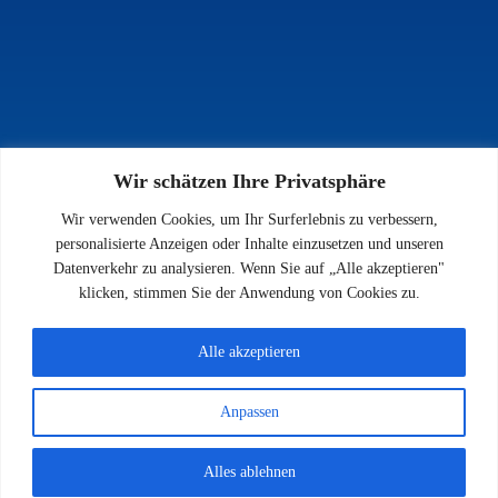
Wir schätzen Ihre Privatsphäre
INFOS
Wir verwenden Cookies, um Ihr Surferlebnis zu verbessern,
Impressum
personalisierte Anzeigen oder Inhalte einzusetzen und unseren
Datenschutz
Datenverkehr zu analysieren. Wenn Sie auf „Alle akzeptieren"
Kontakt
klicken, stimmen Sie der Anwendung von Cookies zu.
Downloads
Alle akzeptieren
Anpassen
© 2026 SV 1923 Enkenbach e.V.
Alles ablehnen