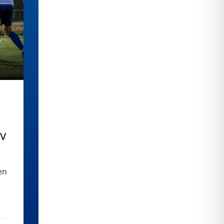
SV
en