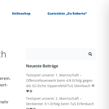
Onlineshop
Gaststätte „Da Roberto“
ch
Search
for:
Neueste Beiträge
Testspiel unserer 1. Mannschaft –
erein.
Offensivfeuerwerk beim 4:8-Erfolg gegen
port-
die SG Eiche Sippersfeld/TuS Steinbach 💙
🖤⚽
Testspiel unserer 2. Mannschaft –
 mehr
Verdienter 3:1-Erfolg beim TuS Erfenbach