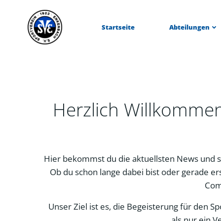
Zum
Inhalt
Startseite
Abteilungen
springen
Herzlich Willkomme
Hier bekommst du die aktuellsten News und s
Ob du schon lange dabei bist oder gerade ers
Com
Unser Ziel ist es, die Begeisterung für den 
als nur ein V