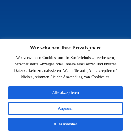
Wir schätzen Ihre Privatsphäre
INFOS
Wir verwenden Cookies, um Ihr Surferlebnis zu verbessern,
Impressum
personalisierte Anzeigen oder Inhalte einzusetzen und unseren
Datenschutz
Datenverkehr zu analysieren. Wenn Sie auf „Alle akzeptieren"
Kontakt
klicken, stimmen Sie der Anwendung von Cookies zu.
Downloads
Alle akzeptieren
Anpassen
© 2026 SV 1923 Enkenbach e.V.
Alles ablehnen