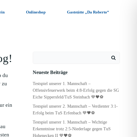
ein
Onlineshop
Gaststätte „Da Roberto“
og!
Search
for:
Neueste Beiträge
b du
y zu
Testspiel unserer 1. Mannschaft –
Offensivfeuerwerk beim 4:8-Erfolg gegen die SG
Eiche Sippersfeld/TuS Steinbach 💙🖤⚽
ur ein
Testspiel unserer 2. Mannschaft – Verdienter 3:1-
Erfolg beim TuS Erfenbach 💙🖤⚽
Testspiel unserer 1. Mannschaft – Wichtige
hau
Erkenntnisse trotz 2:5-Niederlage gegen TuS
sten
Hohenecken II 💙🖤⚽