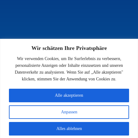
Wir schätzen Ihre Privatsphäre
INFOS
Wir verwenden Cookies, um Ihr Surferlebnis zu verbessern,
Impressum
personalisierte Anzeigen oder Inhalte einzusetzen und unseren
Datenschutz
Datenverkehr zu analysieren. Wenn Sie auf „Alle akzeptieren"
Kontakt
klicken, stimmen Sie der Anwendung von Cookies zu.
Downloads
Alle akzeptieren
Anpassen
© 2026 SV 1923 Enkenbach e.V.
Alles ablehnen