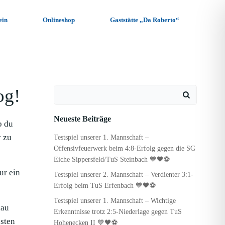
ein
Onlineshop
Gaststätte „Da Roberto“
og!
Search
for:
Neueste Beiträge
b du
y zu
Testspiel unserer 1. Mannschaft –
Offensivfeuerwerk beim 4:8-Erfolg gegen die SG
Eiche Sippersfeld/TuS Steinbach 💙🖤⚽
ur ein
Testspiel unserer 2. Mannschaft – Verdienter 3:1-
Erfolg beim TuS Erfenbach 💙🖤⚽
Testspiel unserer 1. Mannschaft – Wichtige
hau
Erkenntnisse trotz 2:5-Niederlage gegen TuS
sten
Hohenecken II 💙🖤⚽