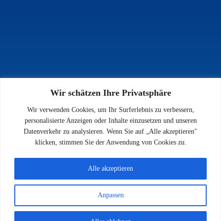
Wir schätzen Ihre Privatsphäre
INFOS
Wir verwenden Cookies, um Ihr Surferlebnis zu verbessern,
Impressum
personalisierte Anzeigen oder Inhalte einzusetzen und unseren
Datenschutz
Datenverkehr zu analysieren. Wenn Sie auf „Alle akzeptieren"
Kontakt
klicken, stimmen Sie der Anwendung von Cookies zu.
Downloads
Alle akzeptieren
Anpassen
© 2026 SV 1923 Enkenbach e.V.